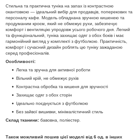
Стильна та практична туніка на запах із контрастною
окантовкою — ідеальний вибір для продавців, поперекових та
персоналу кафе. Модель обладнана зручною кишенею та
продуманим кроєм, який не обмежує рухи, забезпечує
комфорт і вентиляцію упродовж усього робочого дня. Легкий
та функціональний, туніка захищає одяг з обох боків і має
гармонійний вигляд у комплекті з футболкою. Практичність,
комфорт і сучасний дизайн роблять цю туніку зажаданою
серед професіоналів.
Особливості:
Легка та зручна для активної роботи
Вільний крій, не обмежує рухів
Контрастна обробка та кишеня для зручності
Захищає одяг з обох сторін
Ідеально поєднується з футболкою
Без зайвої вишивки, мінімалістичний стиль
Склад тканини:
бавовна, поліестер.
Також можливий пошив цієї моделі від 6 од. в інших