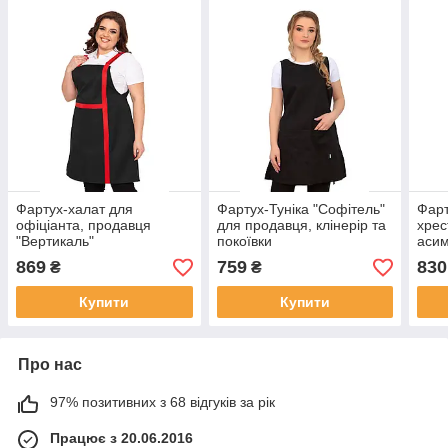
Фартух-халат для
Фартух-Туніка "Софітель"
Фарт
офіціанта, продавця
для продавця, клінерір та
хрес
"Вертикаль"
покоївки
аси
869
759
830
₴
₴
Купити
Купити
Про нас
97% позитивних з 68 відгуків за рік
Працює з 20.06.2016