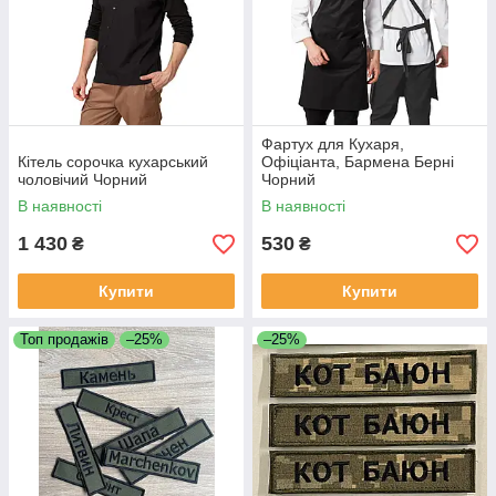
Фартух для Кухаря,
Кітель сорочка кухарський
Офіціанта, Бармена Берні
чоловічий Чорний
Чорний
В наявності
В наявності
1 430
530
₴
₴
Купити
Купити
Топ продажів
–25%
–25%