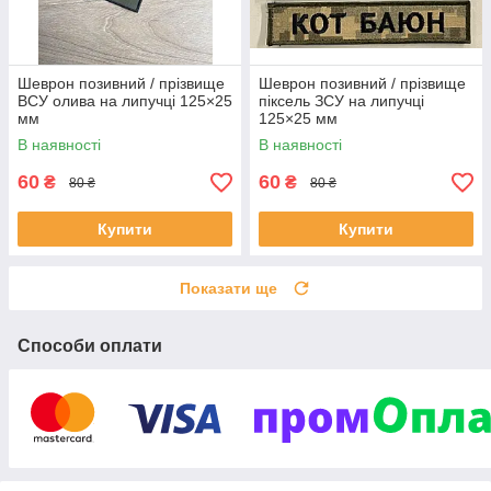
Шеврон позивний / прізвище
Шеврон позивний / прізвище
ВСУ олива на липучці 125×25
піксель ЗСУ на липучці
мм
125×25 мм
В наявності
В наявності
60
60
₴
₴
80 ₴
80 ₴
Купити
Купити
Показати ще
Способи оплати