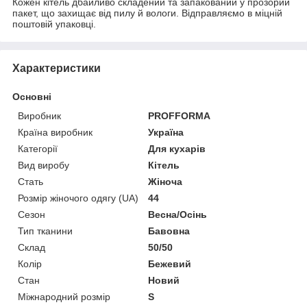
Кожен кітель дбайливо складений та запакований у прозорий
пакет, що захищає від пилу й вологи. Відправляємо в міцній
поштовій упаковці.
Характеристики
Основні
Виробник
PROFFORMA
Країна виробник
Україна
Категорії
Для кухарів
Вид виробу
Кітель
Стать
Жіноча
Розмір жіночого одягу (UA)
44
Сезон
Весна/Осінь
Тип тканини
Бавовна
Склад
50/50
Колір
Бежевий
Стан
Новий
Міжнародний розмір
S