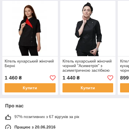
Кітель кухарський жіночий
Кітель кухарський жіночий
Кіте
Берні
чорний "Асиметрія" з
куха
асиметричною застібкою
чор
1 460
1 440
899
₴
₴
Купити
Купити
Про нас
97% позитивних з 67 відгуків за рік
Працює з 20.06.2016