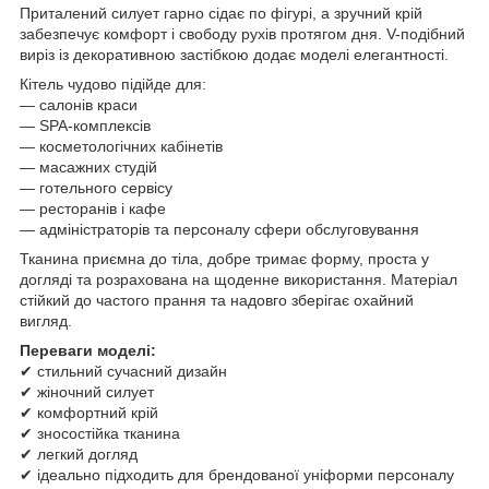
Приталений силует гарно сідає по фігурі, а зручний крій
забезпечує комфорт і свободу рухів протягом дня. V-подібний
виріз із декоративною застібкою додає моделі елегантності.
Кітель чудово підійде для:
— салонів краси
— SPA-комплексів
— косметологічних кабінетів
— масажних студій
— готельного сервісу
— ресторанів і кафе
— адміністраторів та персоналу сфери обслуговування
Тканина приємна до тіла, добре тримає форму, проста у
догляді та розрахована на щоденне використання. Матеріал
стійкий до частого прання та надовго зберігає охайний
вигляд.
Переваги моделі:
✔ стильний сучасний дизайн
✔ жіночний силует
✔ комфортний крій
✔ зносостійка тканина
✔ легкий догляд
✔ ідеально підходить для брендованої уніформи персоналу