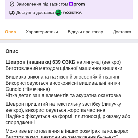
Замовлення під захистом
Доступна доставка
Опис
Характеристики
Відгуки про товар
Доставка
Опис
Шеврон (нашивка) 639 ОЗКБ
на липучці (велкро)
Виготовлений методом щільної машинної вишивки
Вишивка виконана на якісній зносостійкій тканині
Використовуються високоякісні вишивальні нитки
Gunold (Німеччина)
Чітка деталізація елементів та акуратна окантовка
Шеврон пришитий на текстильну застібку (липучку
велкро), використовується жорстка частина
Надійно фіксується на формі, плитоносці, рюкзаку або
спорядженні
Можливе виготовлення в інших розмірах та кольорах
Виготовляємо шеврони на замовлення будь-якої