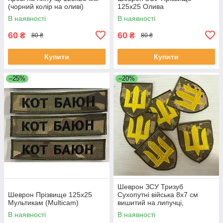
(чорний колір на оливі)
125х25 Олива
В наявності
В наявності
60
60
₴
₴
80 ₴
80 ₴
Купити
Купити
–25%
–20%
Шеврон ЗСУ Тризуб
Шеврон Прізвище 125х25
Сухопутні війська 8х7 см
Мультикам (Multicam)
вишитий на липучці,
військовий патч піксель олива
В наявності
В наявності
мультикам хижак