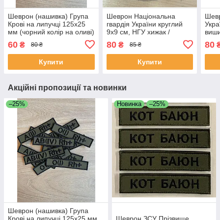
Шеврон (нашивка) Група
Шеврон Національна
Шев
Крові на липучці 125х25
гвардія України круглий
Укра
мм (чорний колір на оливі)
9х9 см, НГУ хижак /
виши
піксель / олива /
для 
60
80
80
₴
₴
80 ₴
85 ₴
мультикам, на липучці
Купити
Купити
Акційні пропозиції та новинки
–25%
Новинка
–25%
Шеврон (нашивка) Група
Крові на липучці 125х25 мм
Шеврон ЗСУ Прізвище