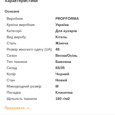
Характеристики
Основні
Виробник
PROFFORMA
Країна виробник
Україна
Категорії
Для кухарів
Вид виробу
Кітель
Стать
Жіноча
Розмір жіночого одягу (UA)
48
Сезон
Весна/Осінь
Тип тканини
Бавовна
Склад
65/35
Колір
Чорний
Стан
Новий
Міжнародний розмір
M
Посадка
Класична
Щільність тканини
160 г/м2
Приховати