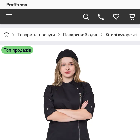
Profforma
Товари та послуги
Поварський одяг
Кітелі кухарські
Топ продажів