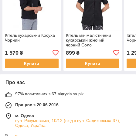
Кітель кухарський Косуха
Кітель мінімалістичний
Кіте
Чорний
кухарський жіночий
Чор
чорний Соло
1 570
899
1 2
₴
₴
Купити
Купити
Про нас
97% позитивних з 67 відгуків за рік
Працює з 20.06.2016
м. Одеса
вул. Розумовська, 10/12 (вхід з вул. Садиковська 37),
Одеса, Україна