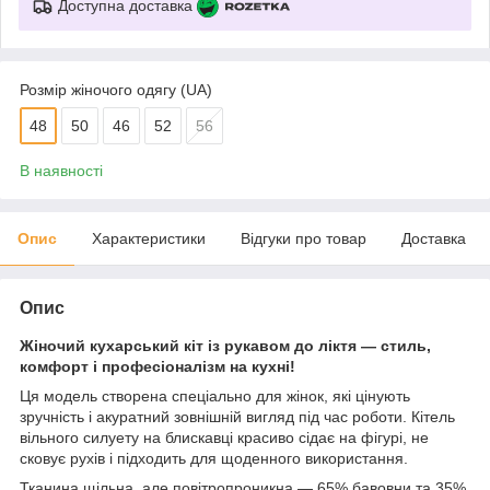
Доступна доставка
Розмір жіночого одягу (UA)
48
50
46
52
56
В наявності
Опис
Характеристики
Відгуки про товар
Доставка
Опис
Жіночий кухарський кіт із рукавом до ліктя — стиль,
комфорт і професіоналізм на кухні!
Ця модель створена спеціально для жінок, які цінують
зручність і акуратний зовнішній вигляд під час роботи. Кітель
вільного силуету на блискавці красиво сідає на фігурі, не
сковує рухів і підходить для щоденного використання.
Тканина щільна, але повітропроникна — 65% бавовни та 35%