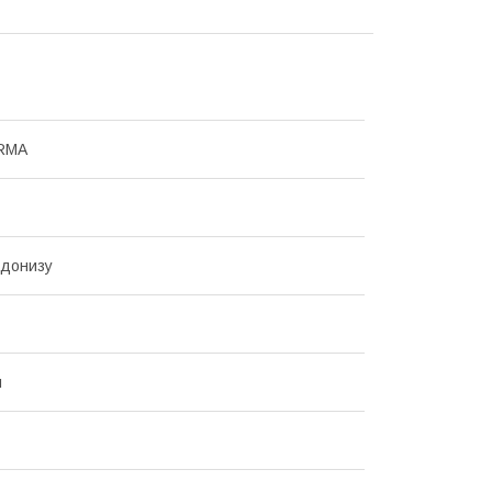
RMA
 донизу
й