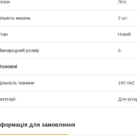
Сезон
Літо
ількість кишень
2 шт.
Стан
Новий
іжнародний розмір
S
Основні
ільність тканини
195 г/м2
атегорії
Для куха
нформація для замовлення