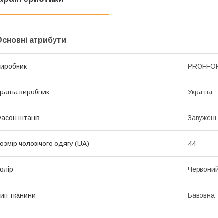
Основні атрибути
иробник
PROFFO
раїна виробник
Україна
асон штанів
Завужені
озмір чоловічого одягу (UA)
44
олір
Червони
ип тканини
Бавовна