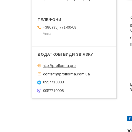
К
К
+380 (95) 771-00-08
М
Анна
у
http://profforma.pro
content@profforma.com.ua
0957710008
І
З
0957710008
Х