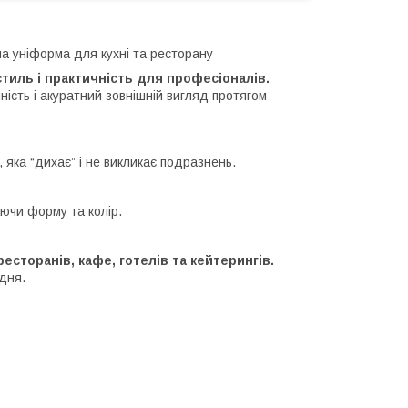
на уніформа для кухні та ресторану
тиль і практичність для професіоналів.
ість і акуратний зовнішній вигляд протягом
 яка “дихає” і не викликає подразнень.
ючи форму та колір.
ресторанів, кафе, готелів та кейтерингів.
дня.