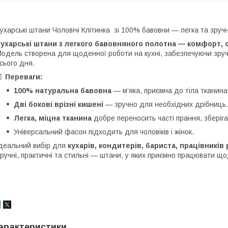
ухарські штани Чоловічі Клітинка зі 100% бавовни — легка та зруч
ухарські штани з легкого бавовняного полотна — комфорт, с
одель створена для щоденної роботи на кухні, забезпечуючи зручн
сього дня.
👖
Переваги:
100% натуральна бавовна
— м’яка, приємна до тіла тканина,
Дві бокові врізні кишені
— зручно для необхідних дрібниць.
Легка, міцна тканина
добре переносить часті прання, зберіга
Універсальний фасон підходить для чоловіків і жінок.
деальний вибір для
кухарів, кондитерів, бариста, працівників 
ручні, практичні та стильні — штани, у яких приємно працювати що
арактеристики